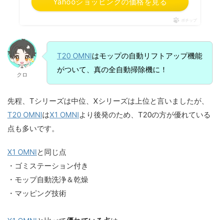
Yahooショッピングの価格を見る
ポチップ
T20 OMNI
はモップの自動リフトアップ機能
がついて、真の全自動掃除機に！
クロ
先程、Tシリーズは中位、Xシリーズは上位と言いましたが、
T20 OMNI
は
X1 OMNI
より後発のため、T20の方が優れている
点も多いです。
X1 OMNI
と同じ点
・ゴミステーション付き
・モップ自動洗浄＆乾燥
・マッピング技術