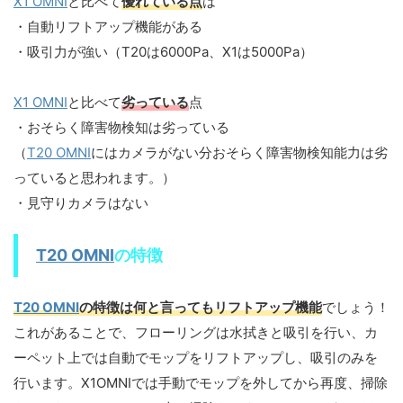
X1 OMNI
と比べて
優れている点
は
・自動リフトアップ機能がある
・吸引力が強い（T20は6000Pa、X1は5000Pa）
X1 OMNI
と比べて
劣っている
点
・おそらく障害物検知は劣っている
（
T20 OMNI
にはカメラがない分おそらく障害物検知能力は劣
っていると思われます。）
・見守りカメラはない
T20 OMNI
の特徴
T20 OMNI
の特徴は何と言ってもリフトアップ機能
でしょう！
これがあることで、フローリングは水拭きと吸引を行い、カ
ーペット上では自動でモップをリフトアップし、吸引のみを
行います。X1OMNIでは手動でモップを外してから再度、掃除