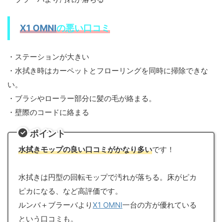
X1 OMNI
の悪い口コミ
・ステーションが大きい
・水拭き時はカーペットとフローリングを同時に掃除できな
い。
・ブラシやローラー部分に髪の毛が絡まる。
・壁際のコードに絡まる
ポイント
水拭きモップの良い口コミがかなり多い
です！
水拭きは円型の回転モップで汚れが落ちる。床がピカ
ピカになる、など高評価です。
ルンバ＋ブラーバより
X1 OMNI
一台の方が優れている
という口コミも。